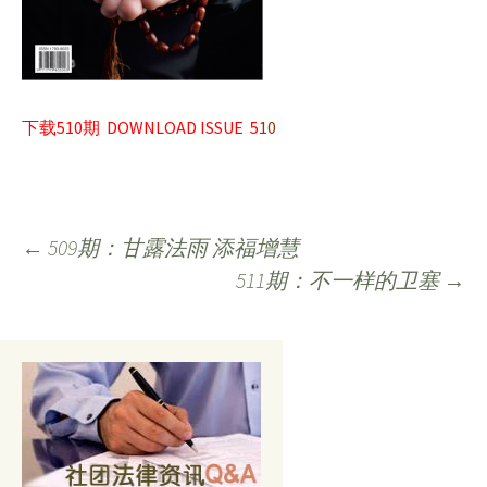
下载510期 DOWNLOAD ISSUE 5
10
Post
←
509期：甘露法雨 添福增慧
511期：不一样的卫塞
→
navigation