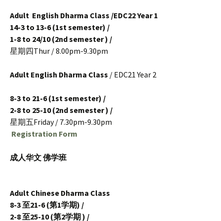
Adult English Dharma Class /EDC22 Year 1
14-3 to 13-6 (1st semester) /
1-8 to 24/10 (2nd semester ) /
星期四Thur / 8.00pm-9.30pm
Adult English Dharma Class
/ EDC21 Year 2
8-3 to 21-6 (1st semester) /
2-8 to 25-10 (2nd semester ) /
星期五Friday / 7.30pm-9.30pm
Registration Form
成人华文 佛学班
Adult Chinese Dharma Class
8-3 至21-6 (第1学期) /
2-8 至25-10 (第2学期 ) /