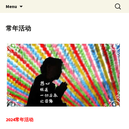
Skip
Search
Singapore Buddhist
Menu
to
for:
Federation 新加坡佛教总会
content
常年活动
2024常年活动