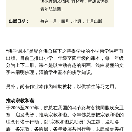
佛教禅韵文物阁, 竹林寺，新加坡佛教
青年弘法团，
出版日期：
每逢一月，四月，七月，十月出版
“佛学课本”是配合佛总属下之菩提学校的小学佛学课程而
出版。目前已推出小学一年级至四年级的课本，每一年级
分为上下二册。课本是以生动有趣的图画、浅白易懂的文
字来阐明佛理，灌输学生基本的佛学知识。
另外，尚有作业本作为辅助教材，以供学生练习之用。
推动宗教和谐
于2005至2007年，佛总在我国的乌节路与各族同胞欢庆卫
塞，启发悲智，推动宗教和谐。今年佛总更把宗教和谐的
理念付诸于行动，以“宗教和谐总动员” 为主题，发动各
族，各宗教，各阶层，各年龄层共同行善，以建设更美好