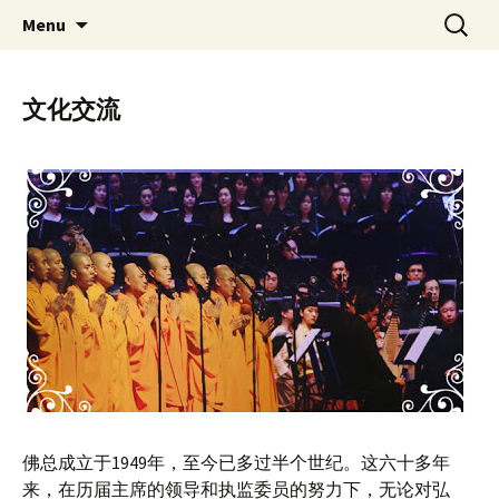
Skip
Search
Singapore Buddhist
Menu
to
for:
Federation 新加坡佛教总会
content
文化交流
佛总成立于1949年，至今已多过半个世纪。这六十多年
来，在历届主席的领导和执监委员的努力下，无论对弘