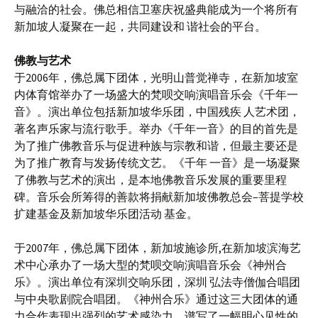
与融洽的社会。佛总相信卫塞庆祝盛典能成为一个将所有
新加坡人凝聚在一起，共同建设和 谐社会的平台。
佛教与艺术
于2006年，佛总属下团体，光明山普觉禅寺，在新加坡室
内体育馆举办了一场盛大的梵呗交响演唱音乐会《千年一
音》。演出单位包括新加坡华乐团，中国残疾 人艺术团，
著名声乐家与流行歌手。举办《千年一音》的目的首先是
为了推广佛教音乐与促进种族与宗教和谐，但最主要还是
为了推广教育与发扬传统文艺。《千年 一音》是一场凝聚
了佛教与艺术的演出，是本地佛教音乐发展的重要里程
碑。音乐会所筹得的善款将捐献新加坡佛教总会–菩提学校
扩建基金及新加坡华乐团活动 基金。
于2007年，佛总属下团体，新加坡施诊所,在新加坡滨海艺
术中心承办了一场大型的梵呗交响演唱音乐会《神州合
乐》。演出单位有深圳交响乐团，深圳 弘法寺僧伽合唱团
与中央歌剧院合唱团。《神州合乐》通过这三大团体的通
力合作表现出强烈的艺术感染力，谱写了一幅明心见性的