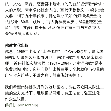
法、文化、教育、慈善都不遗余力的为新加坡佛教作出巨
大的贡献。秉承净化社会人心、宣扬佛教教义、福利社会
人群，到了九十年代末，佛总筹办了如‘传灯续焰庆金禧~
弘法利生50年回顾展’，‘万人祈福祝国庆，群星献艺贺金
禧’，‘携手齐步迎接千禧’以及‘传授在家五戒与菩萨戒法
会’等各项大型活动。
佛教文化出版
佛总于1969年出版了”南洋佛教”，至今已40余年，是我国
佛教历史最悠久的长寿月刊。 南洋佛教”创刊人是常凯法
师， 首任社长宏船法师（1969－1984）. “南洋佛教” 是本
免费赠阅刊物，它的印刷与出版费用，全赖助印与少量的
广告收入维持，不敷之数，就由佛总负担了。
我们希望南洋佛教月刊的这块园地，能在四众同人财法二
施的鼎力支持下，继续扬起慧炬，转正法轮，弘宣法化，
作众生眼目。
[
助刊/Sponsorship
]