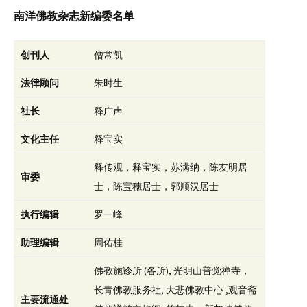
南洋佛教杂志新编委名单
创刊人
僧常凯
法律顾问
朱时生
社长
释广声
文化主任
释宝实
释传观，释宝实，苏满纳，陈友明居
审委
士，陈宝穗居士，郭顺汉居士
执行编辑
罗一峰
助理编辑
周佑桂
佛教施诊所 (各所), 光明山普觉禅寺，
长青佛教服务社, 大悲佛教中心 ,观音斋
主要流通处