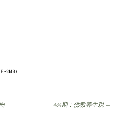
F ~8MB)
物
484期：佛教养生观
→